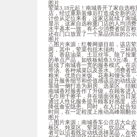
图片
荤菜3.18元起！南城香开了家自选
店，经过重新装修后打造成全新的店型
计价从定位来看，这家店延续了南城
显示，这家自选称重门店的人均消费
水平基本一致，有不少消费者留言称
还在门口放置了一个菜品供应的公示牌
图片
△图片来源：红餐网摄目前，该店荤菜定价
两，其中，荤菜包括木须肉、三杯鸡
蛋、香菇油菜、土豆丝等。除了按重
的单点产品，如铁板鲳鱼3.9元/条、红
延续了南城香一贯的服务模式，在店
带汤、各种咸菜以及茶水。消费者也
粮米、优质白米饭、花卷和馒头等，价
提升服务细节和价值感该店的动线设
靠墙一侧打造为厨房、选菜区、结账
南城香对服务作了升级，在顾客进入
毛巾用于擦手，并在墙面张贴当日菜
通过人性化服务提升顾客好感度，还
降低食安隐患。同时，在入口处告知
时间，在一定程度上推动高峰期翻台
图片
△图片来源：南城香车公庄店大众点
板区、炖菜区、荤菜区、饮品区、素
者可以沿着既定动线选择菜品，在收