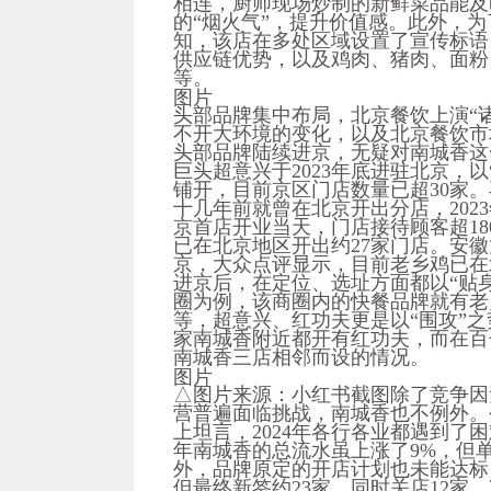
相连，厨师现场炒制的新鲜菜品能及
的“烟火气”，提升价值感。此外，
知，该店在多处区域设置了宣传标语，
供应链优势，以及鸡肉、猪肉、面粉
等。
图片
头部品牌集中布局，北京餐饮上演“
不开大环境的变化，以及北京餐饮市
头部品牌陆续进京，无疑对南城香这
巨头超意兴于2023年底进驻北京，
铺开，目前京区门店数量已超30家。
十几年前就曾在北京开出分店，202
京首店开业当天，门店接待顾客超18
已在北京地区开出约27家门店。安徽
京，大众点评显示，目前老乡鸡已在
进京后，在定位、选址方面都以“贴
圈为例，该商圈内的快餐品牌就有老
等，超意兴、红功夫更是以“围攻”
家南城香附近都开有红功夫，而在百
南城香三店相邻而设的情况。
图片
△图片来源：小红书截图除了竞争因
营普遍面临挑战，南城香也不例外。
上坦言，2024年各行各业都遇到了
年南城香的总流水虽上涨了9%，但单
外，品牌原定的开店计划也未能达标，
但最终新签约23家，同时关店12家