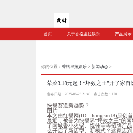
首页
关于香格里拉娱乐
产品展示
你的位置：
香格里拉娱乐
>
新闻动态
>
荤菜3.18元起！“坪效之王”开了家
发布日期：2025-06-23 21:40 点击次数：170
快餐赛道新趋势？
图片
本文由红餐网(ID：hongcan18
最近，被誉为快餐界“坪效之王”的
了南城香小火锅、馄饨等等招牌产品
么开启了新店型、新模式？这家店到