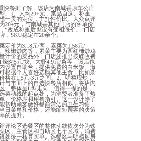
称重快餐据了解，该店为南城香原车公庄
。1、人均20+元，菜品自选、称重
想一贯的定位，主打性价比。大众点评
为20+元，与南城香其他门店的客单价
，“改成称重后也没有变相涨价。”门店
，SKU稳定在20余个。
为3.18元/两，素菜为1.58元/
、辣椒炒肉等，素菜主要为西红柿炒鸡
量计价的菜品外，门店还推出按碟收费
烧肉5元/块、大虾4.9元/条等。该店也
内设置自助台，提供免费的白米饭、海
可根据个人喜好选购其他主食，比如杂
格在1.5元-3元之间。2、明档现炒，
计与市面上的自选快餐店相似，将店内
区，整体呈L型走向。值得一提的是，
选菜动线的起点处，为消费者准备了热
单、价格表和用餐指引。这一设计除了
能帮助顾客做好餐前清洁的卫生习惯，
当日菜单和价格，还能缩短顾客的决策
率的提升。
评评论区选餐区的整体动线依次分为铁
菜区、主食区和自助区七个区域，消费
银处统一核算买单。选餐区与明档厨房