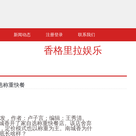
新闻动态
注册登录
联系我们
香格里拉娱乐
自选称重快餐
)原创首发，作者：卢子言；编辑：王秀清。
南城香开了家自选称重快餐店。该店舍弃
，定价模式也以称重为主。南城香为什
底长啥样？