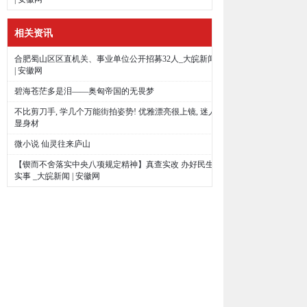
相关资讯
合肥蜀山区区直机关、事业单位公开招募32人_大皖新闻
| 安徽网
碧海苍茫多是泪——奥匈帝国的无畏梦
不比剪刀手, 学几个万能街拍姿势! 优雅漂亮很上镜, 迷人
显身材
微小说 仙灵往来庐山
【锲而不舍落实中央八项规定精神】真查实改 办好民生
实事 _大皖新闻 | 安徽网