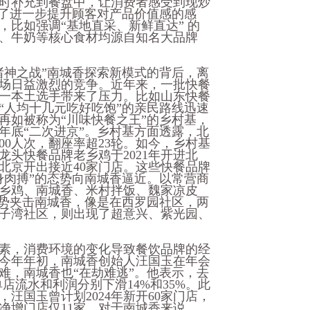
时补充到餐盘中，让消费者感受到现炒
为了进一步提升顾客对产品价值感的感
比如强调“基地直采、新鲜直达” 的
、牛奶等核心食材均源自知名大品牌
诸神之战”南城香探索新模式的背后，离
场日益激烈的竞争。近年来，一批快餐
一本土选手带来了压力。比如山东快餐
以“人均十几元吃好吃饱”的亲民路线迅速
再如被称为“川味快餐之王”的乡村基，
3年底“二次进京”。乡村基方面透露，北
00人次，翻座率超23轮。如今，乡村基
龙头快餐品牌老乡鸡于2021年开进北
北京开出接近40家门店。这些快餐品牌
身肉搏”的态势向南城香逼近。以常营商
乡鸡、南城香、米村拌饭、魏家凉皮
之势夹击南城香，像是在西罗园社区，两
子湾社区，则出现了超意兴、紫光园、
素，消费环境的变化导致餐饮品牌的经
今年年初，南城香创始人汪国玉在年会
困难，南城香也“在劫难逃”。他表示，去
店流水和利润分别下滑14%和35%。此
汪国玉曾计划2024年新开60家门店，
，净增门店仅11家。对于南城香来说，