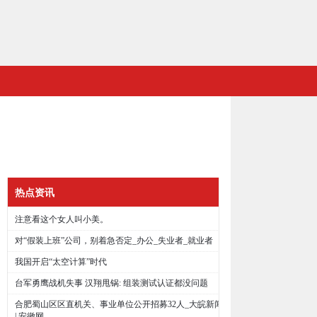
热点资讯
注意看这个女人叫小美。
对“假装上班”公司，别着急否定_办公_失业者_就业者
我国开启“太空计算”时代
台军勇鹰战机失事 汉翔甩锅: 组装测试认证都没问题
合肥蜀山区区直机关、事业单位公开招募32人_大皖新闻
| 安徽网