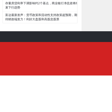
存量房贷利率下调影响约2个基点，商业银行净息差将结
束下行趋势
富达最新发声：货币政策和流动性支持政策超预期，期
待财政端发力！利好大盘股和高股息股票